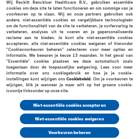
Wij Reckitt Benckiser Healthcare B.V., gebruiken essentiële
opnemen via: PrivacyOffice@reckitt.com. You may also
cookies om deze site te laten functioneren en om sommige van je
write to us at: RB Global Privacy Office, Turner House,
voorkeuren op te slaan. Wij en onze partners gebruiken ook
103-105 Bath Road Slough, SL1 3UH.
andere, niet-essentiële cookies en vergelijkbare technologieën
om de functionaliteit van de site te verbeteren, je surfervaring te
verbeteren, analyses uit te voeren en je gepersonaliseerde
Laatste update: 9 april 2020.
reclame aan te bieden. Je kunt alle niet-essentiële cookies
accepteren, alle niet-essentiële cookies weigeren of hieronder
"Cookievoorkeuren beheren" selecteren voor meer opties en
informatie. We bewaren je keuze 13 maanden. In het geval van
"Essentiële" cookies plaatsen we deze automatisch zoals
Neem contact op met ons
FAQ
Waarom Durex?
toegestaan door de toepasselijke wetgeving. Lees voor meer
De geschiedenis van Durex
Verken sex nu
informatie over ons cookiegebruik en hoe je je cookie-
De Durex-kwaliteit
Privacybeleid
Cookies-Beleid
instellingen kunt wijzigen ons
Cookiebeleid
. Om je voorkeuren te
wijzigen, klik je wanneer je maar wilt op het groene cookie-
Legale Informatie
Sitemap
icoontje linksonder op onze site.
Niet-essentiële cookies accepteren
Niet-essentiële cookies weigeren
© 2025 Reckitt Benckiser – Alle rechten voorbehouden
Voorkeuren beheren