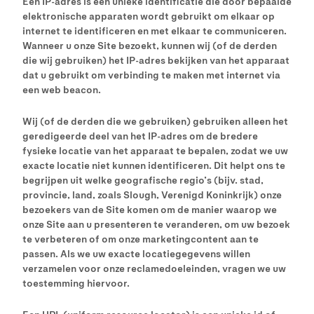
Een IP-adres is een unieke identificatie die door bepaalde
elektronische apparaten wordt gebruikt om elkaar op
internet te identificeren en met elkaar te communiceren.
Wanneer u onze Site bezoekt, kunnen wij (of de derden
die wij gebruiken) het IP-adres bekijken van het apparaat
dat u gebruikt om verbinding te maken met internet via
een web beacon.
Wij (of de derden die we gebruiken) gebruiken alleen het
geredigeerde deel van het IP-adres om de bredere
fysieke locatie van het apparaat te bepalen, zodat we uw
exacte locatie niet kunnen identificeren. Dit helpt ons te
begrijpen uit welke geografische regio’s (bijv. stad,
provincie, land, zoals Slough, Verenigd Koninkrijk) onze
bezoekers van de Site komen om de manier waarop we
onze Site aan u presenteren te veranderen, om uw bezoek
te verbeteren of om onze marketingcontent aan te
passen. Als we uw exacte locatiegegevens willen
verzamelen voor onze reclamedoeleinden, vragen we uw
toestemming hiervoor.