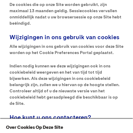
De cookies die op onze Site worden gebruikt, zijn
maximaal 13 maanden geldig. Sessiecookies vervallen
onmiddellijk nadat u uw browsersessie op onze Site hebt
beëindigd.
Wijzigingen in ons gebruik van cookies
Alle wijzigingen in ons gebruik van cookies voor deze Site
worden op het Cookie Preferences Portal geplaatst.
Indien nodig kunnen we deze wijzigingen ook in ons
cookiebeleid weergeven en het van tijd tot tijd
bijwerken. Als deze wijzigingen in ons cookiebeleid
belangrijk zijn, zullen we u hiervan op de hoogte stellen.
Controleer altijd of u de nieuwste versie van het
cookiebeleid hebt geraadpleegd die beschikbaar is op
de Site.
Hoe kunt u ons contacteren?
Als u vragen hebt met betrekking tot deze kennisgeving
Over Cookies Op Deze Site
of ons gebruik van cookies, kunt u contact met ons