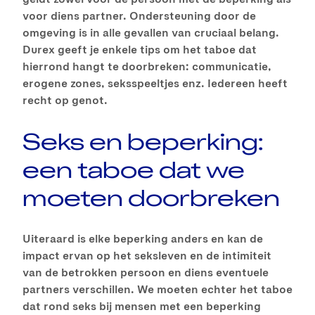
voor diens partner. Ondersteuning door de
omgeving is in alle gevallen van cruciaal belang.
Durex geeft je enkele tips om het taboe dat
hierrond hangt te doorbreken: communicatie,
erogene zones, seksspeeltjes enz. Iedereen heeft
recht op genot.
Seks en beperking:
een taboe dat we
moeten doorbreken
Uiteraard is elke beperking anders en kan de
impact ervan op het seksleven en de intimiteit
van de betrokken persoon en diens eventuele
partners verschillen. We moeten echter het taboe
dat rond seks bij mensen met een beperking