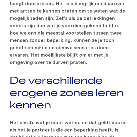
hangt doorbreken. Het is belangrijk om daarover
met artsen te kunnen praten om te weten wat de
mogelijkheden zijn. Zelfs als de betrekkingen
anders zijn dan wat je voordien gekend hebt of
hoe we ons die meestal voorstellen tussen twee
mensen zonder beperking, kunnen ze je toch
genot schenken en nieuwe sensaties doen
ervaren. Het moeilijkste blijft om er met je
omgeving over te durven praten.
De verschillende
erogene zones leren
kennen
Het eerste wat je moet weten, en dat geldt vooral
als het je partner is die een beperking heeft, is
dat bij seks bij mensen met een beperking de