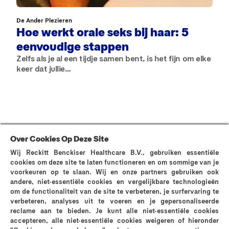
De Ander Plezieren
Hoe werkt orale seks bij haar: 5
eenvoudige stappen
Zelfs als je al een tijdje samen bent, is het fijn om elke
keer dat jullie…
D
8
W
b
Over Cookies Op Deze Site
Wij Reckitt Benckiser Healthcare B.V., gebruiken essentiële
cookies om deze site te laten functioneren en om sommige van je
voorkeuren op te slaan. Wij en onze partners gebruiken ook
andere, niet-essentiële cookies en vergelijkbare technologieën
TOON MEER
om de functionaliteit van de site te verbeteren, je surfervaring te
verbeteren, analyses uit te voeren en je gepersonaliseerde
reclame aan te bieden. Je kunt alle niet-essentiële cookies
accepteren, alle niet-essentiële cookies weigeren of hieronder