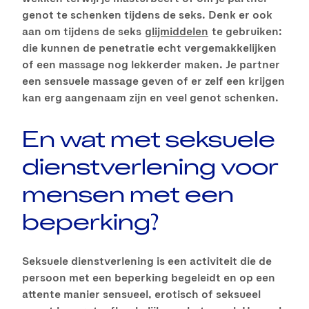
genot te schenken tijdens de seks. Denk er ook
aan om tijdens de seks
glijmiddelen
te gebruiken:
die kunnen de penetratie echt vergemakkelijken
of een massage nog lekkerder maken. Je partner
een sensuele massage geven of er zelf een krijgen
kan erg aangenaam zijn en veel genot schenken.
En wat met seksuele
dienstverlening voor
mensen met een
beperking?
Seksuele dienstverlening is een activiteit die de
persoon met een beperking begeleidt en op een
attente manier sensueel, erotisch of seksueel