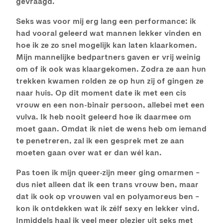
gevraagd.
Seks was voor mij erg lang een performance: ik
had vooral geleerd wat mannen lekker vinden en
hoe ik ze zo snel mogelijk kan laten klaarkomen.
Mijn mannelijke bedpartners gaven er vrij weinig
om of ik ook was klaargekomen. Zodra ze aan hun
trekken kwamen rolden ze op hun zij of gingen ze
naar huis. Op dit moment date ik met een cis
vrouw en een non-binair persoon, allebei met een
vulva. Ik heb nooit geleerd hoe ik daarmee om
moet gaan. Omdat ik niet de wens heb om iemand
te penetreren, zal ik een gesprek met ze aan
moeten gaan over wat er dan wél kan.
Pas toen ik mijn queer-zijn meer ging omarmen –
dus niet alleen dat ik een trans vrouw ben, maar
dat ik ook op vrouwen val en polyamoreus ben –
kon ik ontdekken wat ik zélf sexy en lekker vind.
Inmiddels haal ik veel meer plezier uit seks met