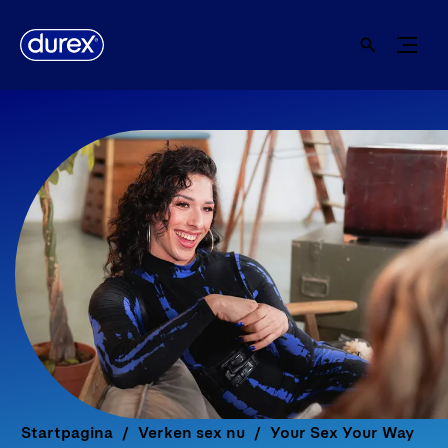
Startpagina
Verken sex nu
Your Sex Your Way