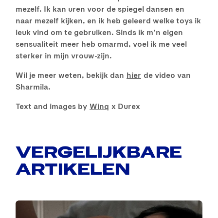
mezelf. Ik kan uren voor de spiegel dansen en
naar mezelf kijken, en ik heb geleerd welke toys ik
leuk vind om te gebruiken. Sinds ik m’n eigen
sensualiteit meer heb omarmd, voel ik me veel
sterker in mijn vrouw-zijn.
Wil je meer weten, bekijk dan
hier
de video van
Sharmila.
Text and images by
Winq
x Durex
VERGELIJKBARE
ARTIKELEN