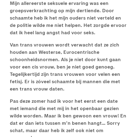
Mijn allereerste seksuele ervaring was een
groepsverkrachting op mijn dertiende. Door
schaamte heb ik het mijn ouders niet verteld en
de politie wilde me niet helpen. Het zorgde ervoor
dat ik heel lang angst had voor seks.
Van trans vrouwen wordt verwacht dat ze zich
houden aan Westerse, Eurocentrische
schoonheidsnormen. Als je niet door kunt gaan
voor een cis vrouw, ben je niet goed genoeg.
Tegelijkertijd zijn trans vrouwen voor velen een
fetisj. Er is zóveel schaamte bij mannen die met
een trans vrouw daten.
Pas deze zomer had ik voor het eerst een date
met iemand die met mij in het openbaar gezien
wilde worden. Maar ik ben gewoon een vrouw! En
dat er dan iets tussen m’n benen hangt… Sorry
schat, maar daar heb ik zelf ook niet om