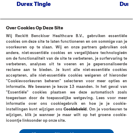
Durex Tingle
Dure
Over Cookies Op Deze Site
Wij Reckitt Benckiser Healthcare B.V., gebruiken essentiële
cookies om deze site te laten functioneren en om sommige van je
voorkeuren op te slaan. Wij en onze partners gebruiken ook
andere, niet-essentiële cookies en vergelijkbare technologieën
MEER WETEN
om de functionaliteit van de site te verbeteren, je surfervaring te
verbeteren, analyses uit te voeren en je gepersonaliseerde
reclame aan te bieden. Je kunt alle niet-essentiële cookies
accepteren, alle niet-essentiële cookies weigeren of hieronder
"Cookievoorkeuren beheren" selecteren voor meer opties en
informatie. We bewaren je keuze 13 maanden. In het geval van
"Essentiële" cookies plaatsen we deze automatisch zoals
Neem contact op met ons
FAQ
Waarom Durex?
toegestaan door de toepasselijke wetgeving. Lees voor meer
De geschiedenis van Durex
Verken sex nu
informatie over ons cookiegebruik en hoe je je cookie-
De Durex-kwaliteit
Privacybeleid
Cookies-Beleid
instellingen kunt wijzigen ons
Cookiebeleid
. Om je voorkeuren te
wijzigen, klik je wanneer je maar wilt op het groene cookie-
Legale Informatie
Sitemap
icoontje linksonder op onze site.