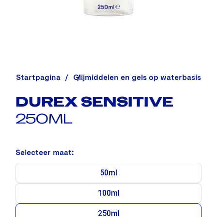
Startpagina
Alle glijmiddelen en massagegels
Glijmiddelen en gels op waterbasis
DUREX SENSITIVE
250ML
Selecteer maat:
50ml
100ml
250ml