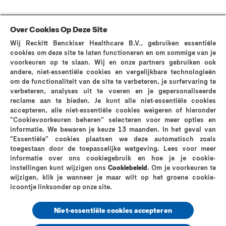
Over Cookies Op Deze Site
Wij Reckitt Benckiser Healthcare B.V., gebruiken essentiële
cookies om deze site te laten functioneren en om sommige van je
voorkeuren op te slaan. Wij en onze partners gebruiken ook
andere, niet-essentiële cookies en vergelijkbare technologieën
MEER WETEN
om de functionaliteit van de site te verbeteren, je surfervaring te
verbeteren, analyses uit te voeren en je gepersonaliseerde
reclame aan te bieden. Je kunt alle niet-essentiële cookies
accepteren, alle niet-essentiële cookies weigeren of hieronder
"Cookievoorkeuren beheren" selecteren voor meer opties en
informatie. We bewaren je keuze 13 maanden. In het geval van
"Essentiële" cookies plaatsen we deze automatisch zoals
Neem contact op met ons
FAQ
Waarom Durex?
toegestaan door de toepasselijke wetgeving. Lees voor meer
De geschiedenis van Durex
Verken sex nu
informatie over ons cookiegebruik en hoe je je cookie-
De Durex-kwaliteit
Privacybeleid
Cookies-Beleid
instellingen kunt wijzigen ons
Cookiebeleid
. Om je voorkeuren te
wijzigen, klik je wanneer je maar wilt op het groene cookie-
Legale Informatie
Sitemap
icoontje linksonder op onze site.
Niet-essentiële cookies accepteren