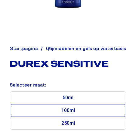
Startpagina
Alle glijmiddelen en massagegels
Glijmiddelen en gels op waterbasis
DUREX SENSITIVE
Selecteer maat:
50ml
100ml
250ml